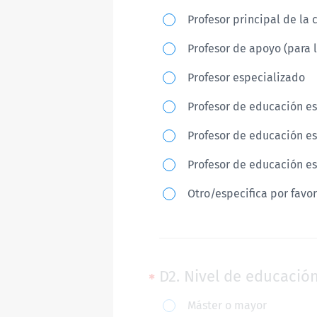
¿Qué
Profesor principal de la 
tipo
Profesor de apoyo (para 
de
trabajo
Profesor especializado
desempeñas?
Profesor de educación e
Profesor de educación es
Profesor de educación es
Otro/especifica por favor
D2. Nivel de educació
D2.
Máster o mayor