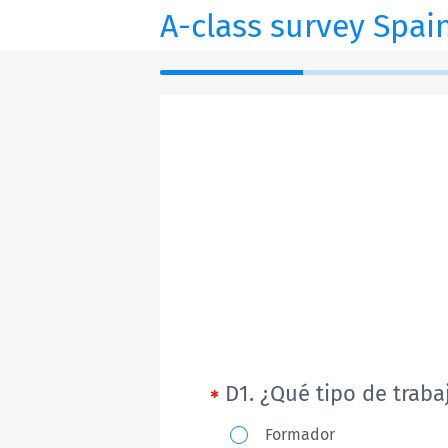
A-class survey Spai
D1.
¿Qué tipo de trab
D1.
Formador