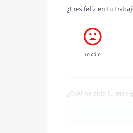
¿Eres feliz en tu traba
¿Eres
feliz
en
tu
Lo odio
trabajo?
¿Cuál ha sido tu más 