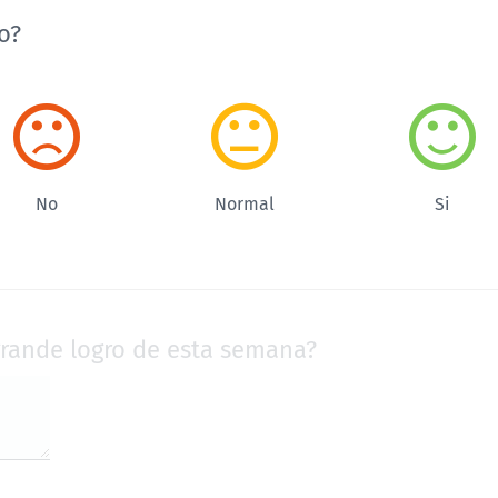
jo?
No
Normal
Si
grande logro de esta semana?