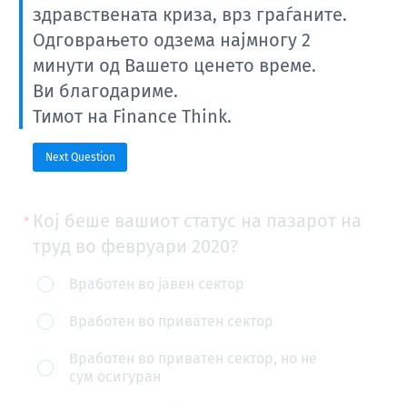
здравствената криза, врз граѓаните.
Одговрањето одзема најмногу 2
минути од Вашето ценето време.
Ви благодариме.
Тимот на Finance Think.
Next Question
Кој беше вашиот статус на пазарот на
труд во февруари 2020?
Кој
Вработен во јавен сектор
беше
Вработен во приватен сектор
вашиот
Вработен во приватен сектор, но не
статус
сум осигуран
на