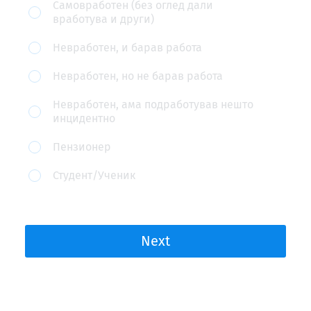
пазарот
Самовработен (без оглед дали
вработува и други)
на
труд
Невработен, и барав работа
во
Невработен, но не барав работа
февруари
Невработен, ама подработував нешто
2020?
инцидентно
Пензионер
Студент/Ученик
Next