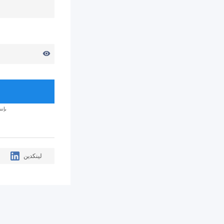
visibility
بإن
لينكدين