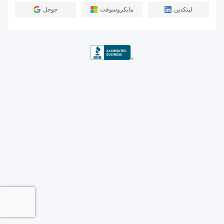
لينكدين
مايكروسوفت
جوجل