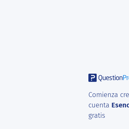
Comienza cr
cuenta
Esenc
gratis