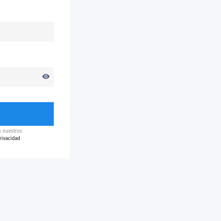
visibility
o nuestros
privacidad