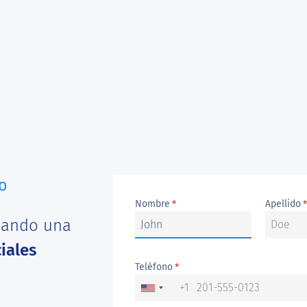
Nombre
Apellido
*
*
eando una
iales
Teléfono
*
+1