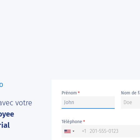
Prénom
Nom de f
*
vec votre
oyee
Téléphone
*
ial
+1