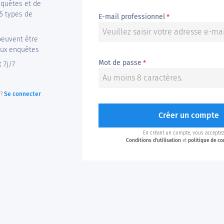
nquêtes et de
25 types de
E-mail professionnel
*
peuvent être
aux enquêtes
Mot de passe
*
 7j/7
 ?
Se connecter
Créer un compte
En créant un compte, vous accepte
Conditions d'utilisation
et
politique de con