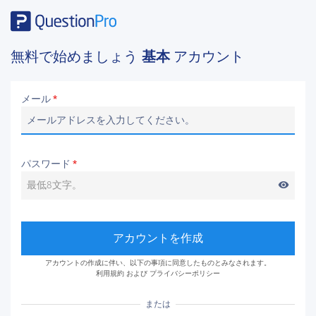
無料で始めましょう
基本
アカウント
メール
*
パスワード
*
visibility
アカウントを作成
アカウントの作成に伴い、以下の事項に同意したものとみなされます。
利用規約
および
プライバシーポリシー
または