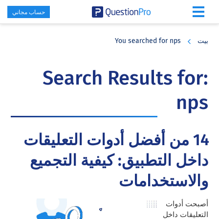
حساب مجاني
Skip
Skip
Skip
to
to
to
بيت
You searched for nps
primary
footer
main
content
sidebar
Search Results for:
nps
14 من أفضل أدوات التعليقات
داخل التطبيق: كيفية التجميع
والاستخدامات
أصبحت أدوات
التعليقات داخل