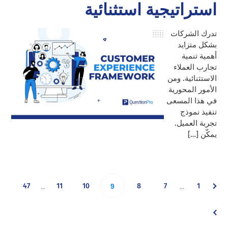
استراتيجية استثنائية
تدرك الشركات
بشكل متزايد
أهمية تنمية
تجارب العملاء
الاستثنائية. ومن
الأمور المحورية
في هذا المسعى
تنفيذ نموذج
تجربة العميل.
يمكّن […]
Interim
Interim
Go
Go
Go
Go
Go
Go
47
11
10
Go
8
7
1
…
…
9
pages
pages
omitted
omitted
to
to
to
to
to
to
to