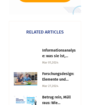
RELATED ARTICLES
Informationsanalys
e: was sie ist,
Phasen, Arten und
Mar 01,2024
Beispiele
Forschungsdesign:
Elemente und
Merkmale
Mar 27,2024
Betrug rein, Müll
raus: Wie