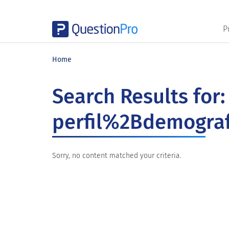
P
Skip
Skip
Skip
to
to
to
Home
main
primary
footer
content
sidebar
Search Results for:
perfil%2Bdemograf
Sorry, no content matched your criteria.