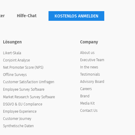
ter
Hilfe-Chat
KOSTENLOS ANMELDEN
Lösungen
Company
About us
Likert-Skala
Executive Team
Conjoint Analyse
In the news
Net Promoter Score (NPS)
Testimonials
Offline Surveys
Advisory Board
Customer Satisfaction Umfragen
Careers
Employee Survey Software
Brand
Market Research Survey Software
Media Kit
DSGVO & EU Compliance
Contact Us
Employee Experience
Customer Journey
Synthetische Daten