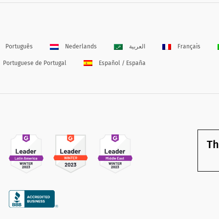
Português
Nederlands
العربية
Français
Portuguese de Portugal
Español / España
Th