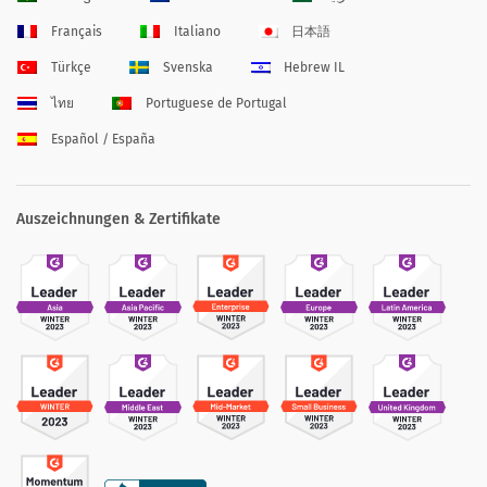
Français
Italiano
日本語
Türkçe
Svenska
Hebrew IL
ไทย
Portuguese de Portugal
Español / España
Auszeichnungen & Zertifikate