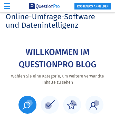
KOSTENLOS ANMELDEN
Online-Umfrage-Software
Skip
Skip
to
to
und Datenintelligenz
main
footer
content
WILLKOMMEN IM
QUESTIONPRO BLOG
Wählen Sie eine Kategorie, um weitere verwandte
Inhalte zu sehen