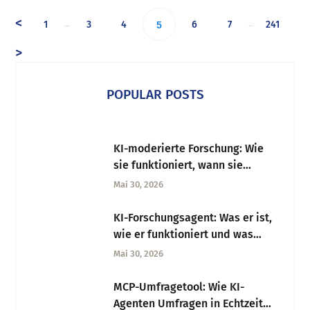
<
1
3
4
6
7
241
…
…
5
>
POPULAR POSTS
KI-moderierte Forschung: Wie
sie funktioniert, wann sie
einsetzen und worauf achten
Mai 30, 2026
KI-Forschungsagent: Was er ist,
wie er funktioniert und was
Research-Teams wissen müssen
Mai 30, 2026
MCP-Umfragetool: Wie KI-
Agenten Umfragen in Echtzeit