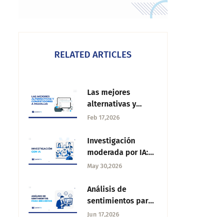
RELATED ARTICLES
Las mejores
alternativas y
competidores a
Feb 17,2026
Medallia
Investigación
moderada por IA:
cómo funciona,
May 30,2026
cuándo usarla y
qué debes saber
Análisis de
sentimientos para
encuestas
Jun 17,2026