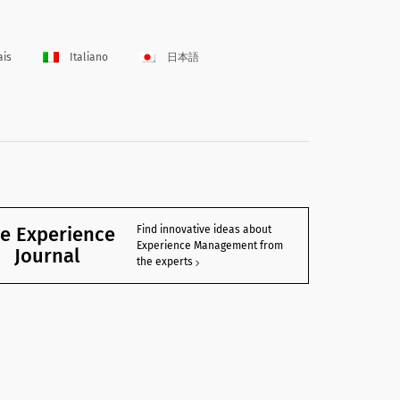
ais
Italiano
日本語
e Experience
Find innovative ideas about
Experience Management from
Journal
the experts