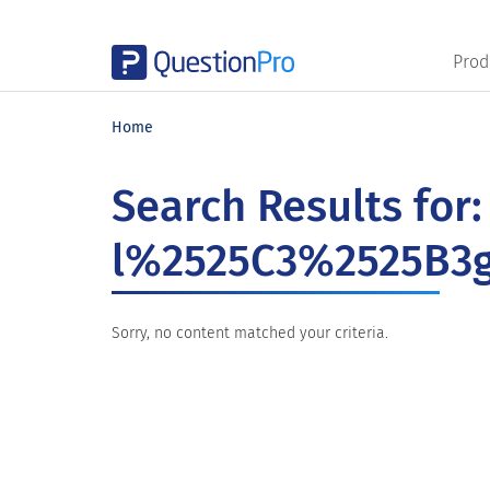
Prod
Skip
Skip
Skip
to
to
to
Home
main
primary
footer
content
sidebar
Search Results for:
l%2525C3%2525B3g
Sorry, no content matched your criteria.