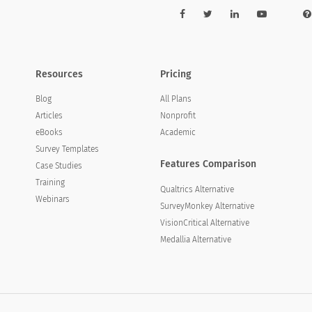
Resources
Pricing
Blog
All Plans
Articles
Nonprofit
eBooks
Academic
Survey Templates
Features Comparison
Case Studies
Training
Qualtrics Alternative
Webinars
SurveyMonkey Alternative
VisionCritical Alternative
Medallia Alternative