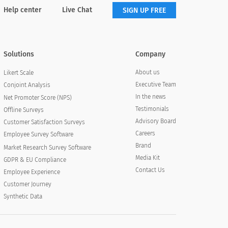
Help center
Live Chat
SIGN UP FREE
Solutions
Company
About us
Likert Scale
Executive Team
Conjoint Analysis
In the news
Net Promoter Score (NPS)
Testimonials
Offline Surveys
Advisory Board
Customer Satisfaction Surveys
Careers
Employee Survey Software
Brand
Market Research Survey Software
Media Kit
GDPR & EU Compliance
Contact Us
Employee Experience
Customer Journey
Synthetic Data