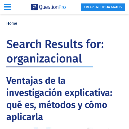
CREAR ENCUESTA GRATIS
Skip
Skip
Skip
to
to
to
Home
main
primary
footer
content
sidebar
Search Results for:
organizacional
Ventajas de la
investigación explicativa:
qué es, métodos y cómo
aplicarla