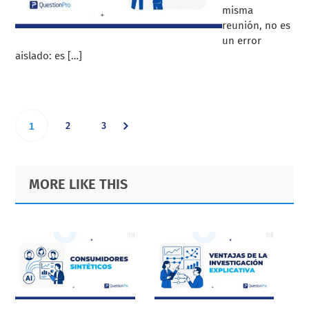
misma
reunión, no es
un error
aislado: es […]
Go
Go
Go
2
3
1
to
to
to
Primary
Footer
MORE LIKE THIS
page
page
Sidebar
page