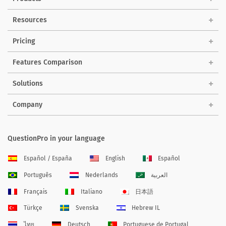
Resources
Pricing
Features Comparison
Solutions
Company
QuestionPro in your language
Español / España
English
Español
Português
Nederlands
العربية
Français
Italiano
日本語
Türkçe
Svenska
Hebrew IL
ไทย
Deutsch
Portuguese de Portugal