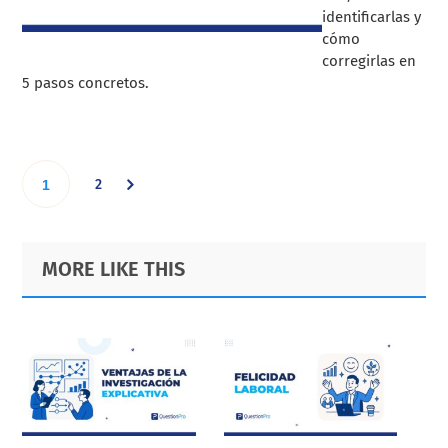
identificarlas y
cómo
corregirlas en
5 pasos concretos.
Go
Go
2
1
to
to
Primary
Footer
MORE LIKE THIS
page
Sidebar
page