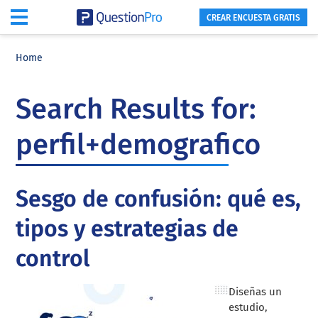
CREAR ENCUESTA GRATIS
Skip
Skip
Skip
to
to
to
Home
main
primary
footer
content
sidebar
Search Results for:
perfil+demografico
Sesgo de confusión: qué es,
tipos y estrategias de
control
Diseñas un
estudio,