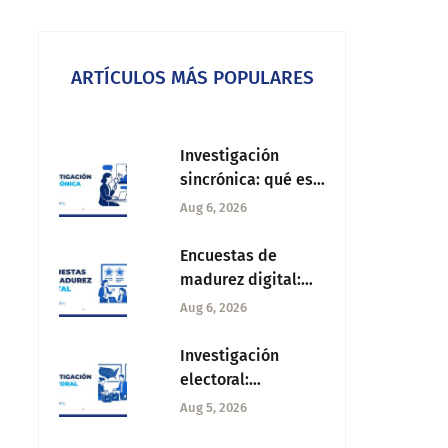
ARTÍCULOS MÁS POPULARES
Investigación
sincrónica: qué es,
métodos y cómo
Aug 6, 2026
aplicarla
Encuestas de
madurez digital:
qué son,
Aug 6, 2026
dimensiones clave
y cómo aplicarlas
Investigación
electoral:
metodología,
Aug 5, 2026
herramientas y