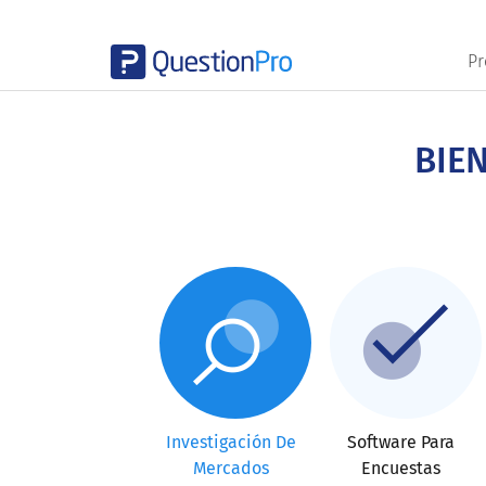
Pr
Skip
to
main
BIE
content
Investigación De
Software Para
Mercados
Encuestas