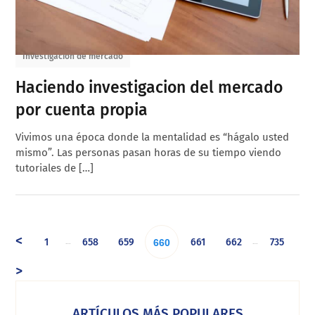
Investigación de mercado
Haciendo investigacion del mercado
por cuenta propia
Vivimos una época donde la mentalidad es “hágalo usted
mismo”. Las personas pasan horas de su tiempo viendo
tutoriales de […]
<
1
658
659
661
662
735
…
…
660
>
ARTÍCULOS MÁS POPULARES