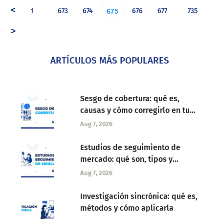
<
1
673
674
676
677
735
…
…
675
>
ARTÍCULOS MÁS POPULARES
Sesgo de cobertura: qué es,
causas y cómo corregirlo en tu
investigación
Aug 7, 2026
Estudios de seguimiento de
mercado: qué son, tipos y
metodología
Aug 7, 2026
Investigación sincrónica: qué es,
métodos y cómo aplicarla