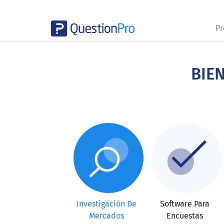
Pr
Skip
to
main
BIE
content
Investigación De
Software Para
Mercados
Encuestas