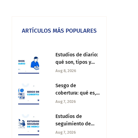
ARTÍCULOS MÁS POPULARES
Estudios de diario:
qué son, tipos y
cómo diseñarlos
Aug 8, 2026
paso a paso
Sesgo de
cobertura: qué es,
causas y cómo
Aug 7, 2026
corregirlo en tu
investigación
Estudios de
seguimiento de
mercado: qué son,
Aug 7, 2026