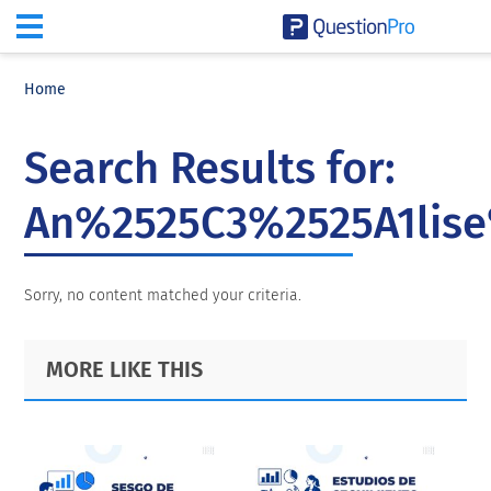
Skip
Skip
Skip
to
to
to
Home
main
primary
footer
content
sidebar
Search Results for:
An%2525C3%2525A1lise
Sorry, no content matched your criteria.
Primary
Footer
MORE LIKE THIS
Sidebar