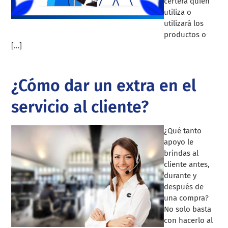
certera quién
utiliza o
utilizará los
productos o
[…]
¿Cómo dar un extra en el
servicio al cliente?
¿Qué tanto
apoyo le
brindas al
cliente antes,
durante y
después de
una compra?
No solo basta
con hacerlo al