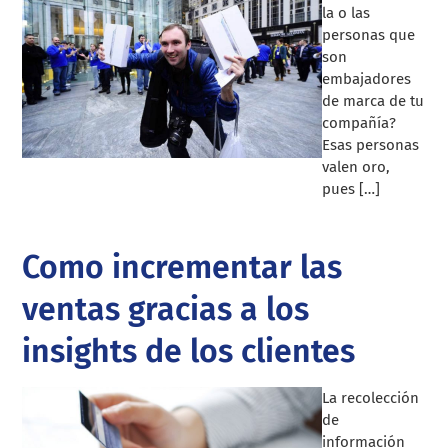
la o las
personas que
son
embajadores
de marca de tu
compañía?
Esas personas
valen oro,
pues […]
Como incrementar las
ventas gracias a los
insights de los clientes
La recolección
de
información