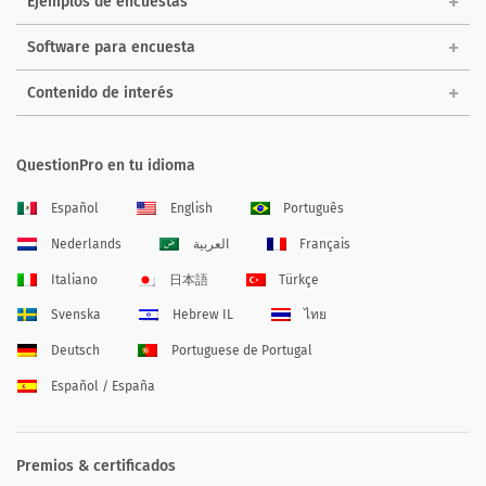
Ejemplos de encuestas
Software para encuesta
Contenido de interés
QuestionPro en tu idioma
Español
English
Português
Nederlands
العربية
Français
Italiano
日本語
Türkçe
Svenska
Hebrew IL
ไทย
Deutsch
Portuguese de Portugal
Español / España
Premios & certificados