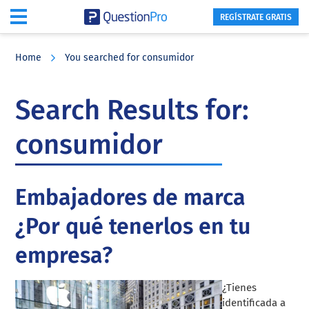
REGÍSTRATE GRATIS
Skip
Skip
Skip
to
to
to
Home
You searched for consumidor
main
primary
footer
content
sidebar
Search Results for:
consumidor
Embajadores de marca
¿Por qué tenerlos en tu
empresa?
¿Tienes
identificada a