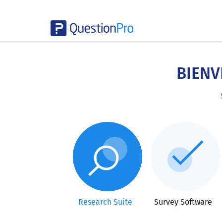
Skip
to
main
BIENV
content
Research Suite
Survey Software