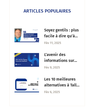
ARTICLES POPULAIRES
Soyez gentils : plus
facile à dire qu’à
faire | Tuesday CX
Fév 11, 2025
Thoughts
L’avenir des
informations sur
les consommateurs
Fév 9, 2025
: Principaux
enseignements
Les 10 meilleures
pour 2025 et au-
alternatives à Tally
delà
Forms en 2025
Fév 6, 2025