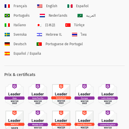
Français
English
Español
Português
Nederlands
العربية
Italiano
日本語
Türkçe
Svenska
Hebrew IL
ไทย
Deutsch
Portuguese de Portugal
Español / España
Prix & certificats