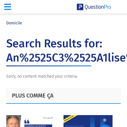
Skip
Skip
Skip
to
to
to
Domicile
main
primary
footer
content
sidebar
Search Results for:
An%2525C3%2525A1lise
Sorry, no content matched your criteria.
Primary
Footer
PLUS COMME ÇA
Sidebar