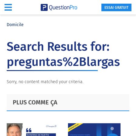
ESSAI GRATUIT
Skip
Skip
Skip
to
to
to
Domicile
main
primary
footer
content
sidebar
Search Results for:
preguntas%2Blargas
Sorry, no content matched your criteria.
Primary
Footer
PLUS COMME ÇA
Sidebar