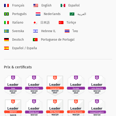
Français
English
Español
Português
Nederlands
العربية
Italiano
日本語
Türkçe
Svenska
Hebrew IL
ไทย
Deutsch
Portuguese de Portugal
Español / España
Prix & certificats