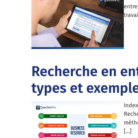
entre
trava
Recherche en ent
types et exempl
Index
Reche
métho
[…]