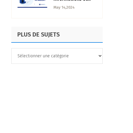
connaissances :
May 14,2024
Différences
essentielles
PLUS DE SUJETS
PLUS
DE
SUJETS