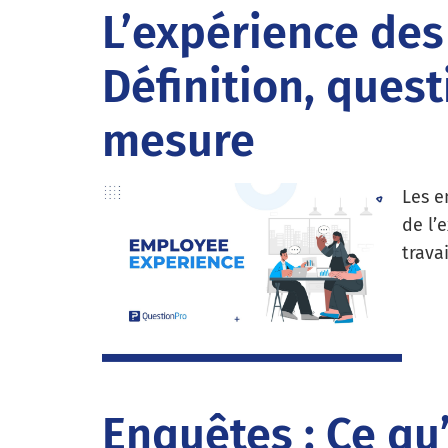
L’expérience des
Définition, ques
mesure
Les e
de l’
trava
Enquêtes : Ce qu’