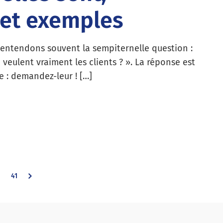
 et exemples
entendons souvent la sempiternelle question :
 veulent vraiment les clients ? ». La réponse est
e : demandez-leur ! […]
nterim
Go
41
ages
mitted
to