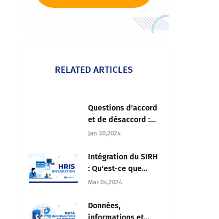
RELATED ARTICLES
Questions d'accord
et de désaccord :
Définition,
Jan 30,2024
élaboration et défis
Intégration du SIRH
: Qu'est-ce que
c'est, quels sont
Mar 04,2024
les avantages et
comment l'aborder
Données,
?
informations et