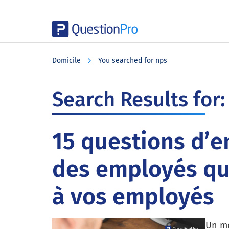
Skip
Skip
Skip
to
to
to
Domicile
You searched for nps
main
primary
footer
content
sidebar
Search Results for:
15 questions d’e
des employés qu
à vos employés
Un mo