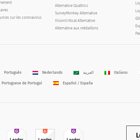
înement
Lo
Alternative Qualtrics
aires
Lo
SurveyMonkey Alternative
urces sur les coronavirus
GD
VisionCritical Alternative
Ex
Alternative aux médaillons
Pa
Português
Nederlands
العربية
Italiano
Portuguese de Portugal
Español / España
L