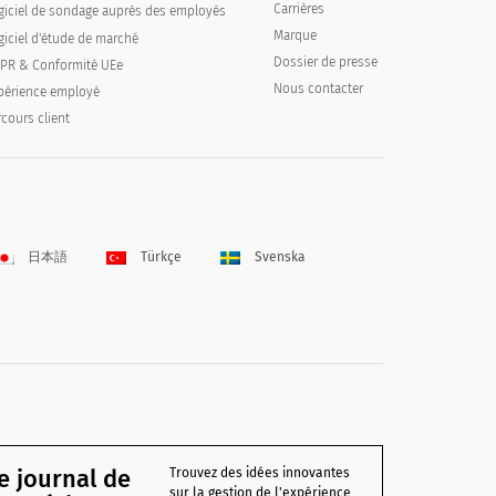
Carrières
giciel de sondage auprès des employés
Marque
giciel d'étude de marché
Dossier de presse
PR & Conformité UEe
Nous contacter
périence employé
rcours client
日本語
Türkçe
Svenska
e journal de
Trouvez des idées innovantes
sur la gestion de l'expérience