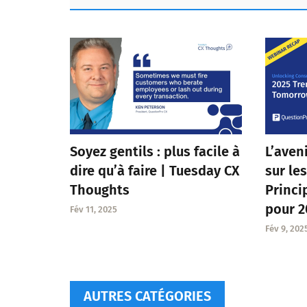
page
page
page
page
page
page
Soyez gentils : plus facile à
L’aven
dire qu’à faire | Tuesday CX
sur le
Thoughts
Princ
pour 2
Fév 11, 2025
Fév 9, 202
AUTRES CATÉGORIES