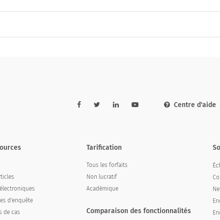
Centre d'aide
ources
Tarification
So
Tous les forfaits
Éch
ticles
Non lucratif
Co
 électroniques
Académique
Ne
es d'enquête
En
Comparaison des fonctionnalités
s de cas
En