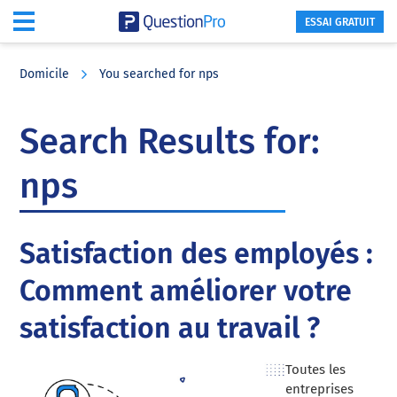
ESSAI GRATUIT
Skip
Skip
Skip
to
to
to
Domicile
You searched for nps
main
primary
footer
content
sidebar
Search Results for:
nps
Satisfaction des employés :
Comment améliorer votre
satisfaction au travail ?
Toutes les
entreprises