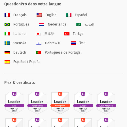
QuestionPro dans votre langue
Français
English
Español
Português
Nederlands
العربية
Italiano
日本語
Türkçe
Svenska
Hebrew IL
ไทย
Deutsch
Portuguese de Portugal
Español / España
Prix & certificats