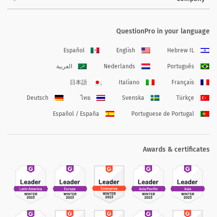
QuestionPro in your language
Español
English
Hebrew IL
Português
Nederlands
العربية
日本語
Italiano
Français
Deutsch
ไทย
Svenska
Türkçe
Español / España
Portuguese de Portugal
Awards & certificates