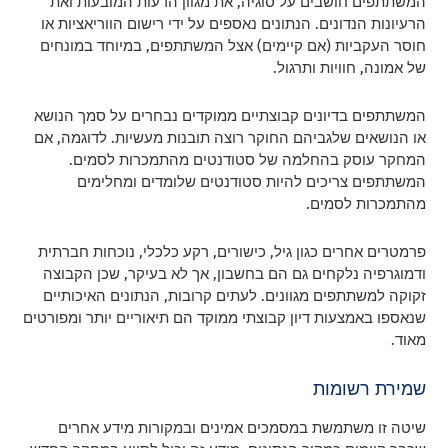
המשתתפים חושבים על סוגיה, את מגוון הדעות המובעות ואת
הרעיונות הנדונים. הנתונים נאספים על ידי רישום הווריאציות או
חוסר העקביות (אם קיימים) אצל המשתתפים, במיוחד במונחים
של אמונה, חוויות ותרגול.
המשתתפים בדיונים קבוצתיים ממוקדים נבחרים על סמך הנושא
או הנושאים שלגביהם החוקר רוצה תובנות מעשיות. לדוגמה, אם
המחקר עוסק בהחלמה של סטודנטים מהתמכרות לסמים.
המשתתפים צריכים להיות סטודנטים שלומדים ומחלימים
מהתמכרות לסמים.
פרמטרים אחרים כגון גיל, כישורים, רקע כלכלי, נוכחות חברתית
ודמוגרפיה נלקחים גם הם בחשבון, אך לא בעיקר, שכן הקבוצה
זקוקה למשתתפים מגוונים. לעתים קרובות, הנתונים האיכותיים
שנאספו באמצעות דיון קבוצתי ממוקד הם תיאוריים יותר ומפורטים
מאוד.
שמירת רשומות
שיטה זו משתמשת במסמכים אמינים ובמקורות מידע אחרים