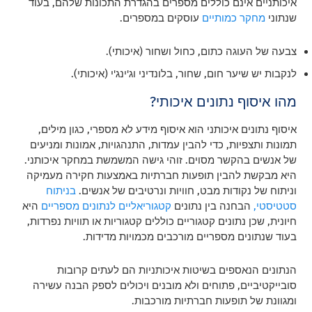
איכותניים אינם כוללים מספרים בהגדרת התכונות שלהם, בעוד
שנתוני
מחקר כמותיים
עוסקים במספרים.
צבעה של העוגה כתום, כחול ושחור (איכותי).
לנקבות יש שיער חום, שחור, בלונדיני וג'ינג'י (איכותי).
מהו איסוף נתונים איכותי?
איסוף נתונים איכותני הוא איסוף מידע לא מספרי, כגון מילים,
תמונות ותצפיות, כדי להבין עמדות, התנהגויות, אמונות ומניעים
של אנשים בהקשר מסוים. זוהי גישה המשמשת במחקר איכותני.
היא מבקשת להבין תופעות חברתיות באמצעות חקירה מעמיקה
וניתוח של נקודות מבט, חוויות ונרטיבים של אנשים.
בניתוח
סטטיסטי,
הבחנה בין נתונים
קטגוריאליים לנתונים מספריים
היא
חיונית, שכן נתונים קטגוריים כוללים קטגוריות או תוויות נפרדות,
בעוד שנתונים מספריים מורכבים מכמויות מדידות.
הנתונים הנאספים בשיטות איכותניות הם לעתים קרובות
סובייקטיביים, פתוחים ולא מובנים ויכולים לספק הבנה עשירה
ומגוונת של תופעות חברתיות מורכבות.