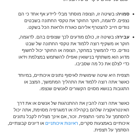
סמויה:
בשיטה זו, הצופה מוסתר מבלי ליידע אף אחד כי הם
נצפים. לדוגמה, חוקר החוקר את טקסי החתונה בשבטים
נוודים חייב להצטרף אליהם כאורח ולראות הכל בשקט.
עבירה:
בשיטה זו, כולם מודעים לכך שצופים בהם. לדוגמה,
חוקר או משקיף רוצה ללמוד את טקסי החתונה של שבט
נוודים. כדי להמשיך במחקר, הצופה או החוקר יכול לחשוף
מדוע הוא משתתף בנישואין ואפילו להשתמש במצלמת וידאו
כדי לצלם את כל מה שסביבו.
תצפית היא שיטה שימושית לאיסוף נתונים איכותיים, במיוחד
כאשר אתה רוצה ללמוד את התהליך המתמשך, המצב או
התגובות בנושא מסוים הקשורים לאנשים שנצפו.
כאשר אתה רוצה להבין את ההתנהגות של אנשים או את דרך
האינטראקציה שלהם בקהילה או דמוגרפיה מסוימת, אתה יכול
להסתמך על נתוני התצפית. זכור, אם אינך מצליח לקבל נתונים
איכותיים באמצעות סקרים,
ראיונות איכותניים
או דיונים קבוצתיים,
הסתמך על תצפית.