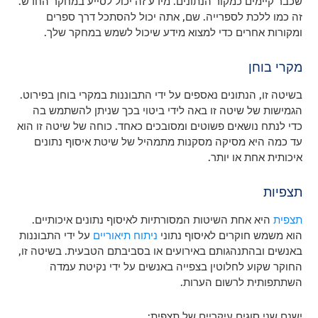
שכבר קיימים כמקור הנתונים. מידע זה יכול לסייע במחקר החדש.
זה כמו ללכת לספרייה. שם, אתה יכול להסתכל דרך ספרים
ומקורות אחרים כדי למצוא מידע שיכול לשמש במחקר שלך.
מקרי בוחן
בשיטה זו, הנתונים נאספים על ידי התבוננות במקרי בוחן בפירוט.
הגמישות של שיטה זו באה לידי ביטוי בכך שניתן להשתמש בה
כדי לנתח נושאים פשוטים ומסובכים כאחד. כוחה של שיטה זו הוא
עד כמה היא מסיקה מסקנות מתמהיל של שיטת איסוף נתונים
איכותית אחת או יותר.
תצפיות
תצפית
היא אחת השיטות המסורתיות לאיסוף נתונים איכותיים.
הוא משמש חוקרים לאיסוף נתוני
ניתוח תיאוריים
על ידי התבוננות
באנשים ובהתנהגותם באירועים או בסביבתם הטבעית. בשיטה זו,
החוקר שקוע לחלוטין בצפייה באנשים על ידי נקיטת עמדה
השתתפותית לרשום הערות.
ישנם שני סוגים עיקריים של תצפית: