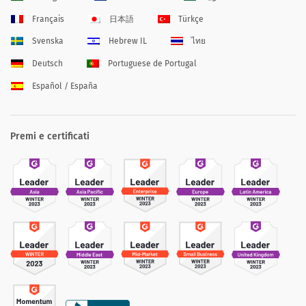
Français
日本語
Türkçe
Svenska
Hebrew IL
ไทย
Deutsch
Portuguese de Portugal
Español / España
Premi e certificati