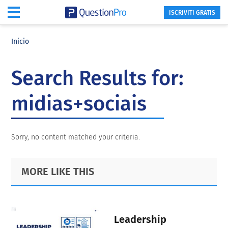
ISCRIVITI GRATIS
Skip
Skip
Skip
to
to
to
Inicio
main
primary
footer
content
sidebar
Search Results for:
midias+sociais
Sorry, no content matched your criteria.
Primary
Footer
MORE LIKE THIS
Sidebar
Leadership