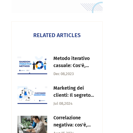
RELATED ARTICLES
Metodo iterativo
casuale: Cos'è,
importanza ed
Dec 08,2023
esempi
Marketing dei
clienti: Il segreto
meglio custodito
Jul 08,2024
dai grandi marchi
Correlazione
negativa: cos'è,
esempi e come