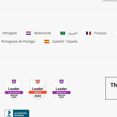
Cliente Jo
Português
Nederlands
العربية
Français
Portuguese de Portugal
Español / España
Th