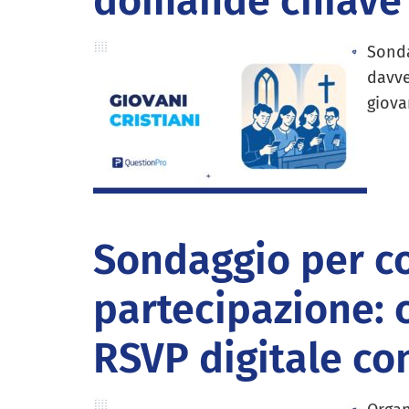
domande chiave 
Sonda
davve
giovan
Sondaggio per c
partecipazione: 
RSVP digitale co