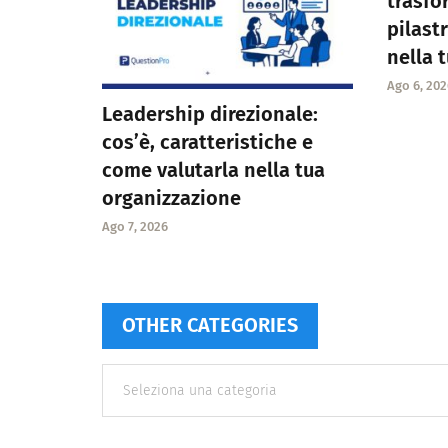
trasfo
pilast
nella 
Ago 6, 202
Leadership direzionale:
cos’è, caratteristiche e
come valutarla nella tua
organizzazione
Ago 7, 2026
OTHER CATEGORIES
Other
categories