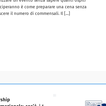
izzare un evento senza sapere quanti ospiti
ciperanno è come preparare una cena senza
cere il numero di commensali. Il […]
rship