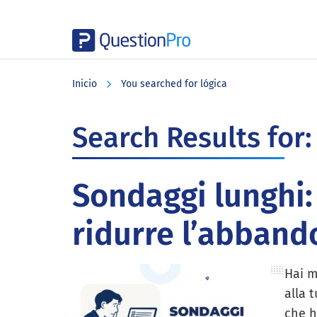
Skip
Skip
Skip
to
to
to
Inicio
You searched for lógica
main
primary
footer
content
sidebar
Search Results for:
Sondaggi lunghi:
ridurre l’abban
Hai m
alla 
che h