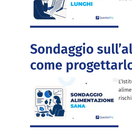
Sondaggio sull’a
come progettarlo
L’Ist
alime
risch