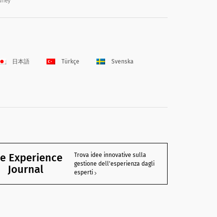
runey
日本語
Türkçe
Svenska
e Experience
Trova idee innovative sulla
gestione dell'esperienza dagli
Journal
esperti