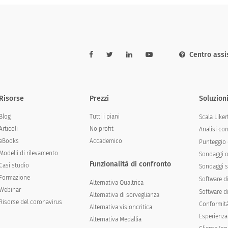
Centro assi
Risorse
Prezzi
Soluzion
Blog
Tutti i piani
Scala Liker
Articoli
No profit
Analisi co
eBooks
Accademico
Punteggio 
Modelli di rilevamento
Sondaggi o
Funzionalità di confronto
Casi studio
Sondaggi s
Formazione
Software d
Alternativa Qualtrica
Webinar
Software di
Alternativa di sorveglianza
Risorse del coronavirus
Conformit
Alternativa visioncritica
Esperienza
Alternativa Medallia