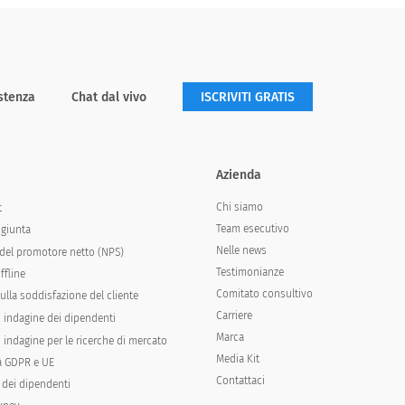
stenza
Chat dal vivo
ISCRIVITI GRATIS
i
Azienda
Chi siamo
t
Team esecutivo
ngiunta
Nelle news
del promotore netto (NPS)
Testimonianze
ffline
Comitato consultivo
ulla soddisfazione del cliente
Carriere
i indagine dei dipendenti
Marca
 indagine per le ricerche di mercato
Media Kit
à GDPR e UE
Contattaci
 dei dipendenti