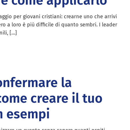
e come applicarlo
ggio per giovani cristiani: crearne uno che arrivi
ro a loro è più difficile di quanto sembri. I leader
ili, […]
onfermare la
come creare il tuo
n esempi