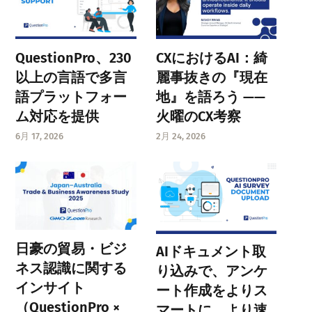
QuestionPro、230
CXにおけるAI：綺
以上の言語で多言
麗事抜きの『現在
語プラットフォー
地』を語ろう ——
ム対応を提供
火曜のCX考察
6月 17, 2026
2月 24, 2026
日豪の貿易・ビジ
AIドキュメント取
ネス認識に関する
り込みで、アンケ
インサイト
ート作成をよりス
（QuestionPro ×
マートに、より速