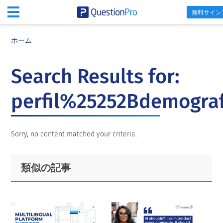
無料サイン
Skip
Skip
Skip
to
to
to
ホーム
main
primary
footer
content
sidebar
Search Results for:
perfil%25252Bdemograf
Sorry, no content matched your criteria.
Primary
Footer
類似の記事
Sidebar