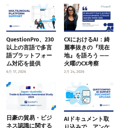
QuestionPro、230
CXにおけるAI：綺
以上の言語で多言
麗事抜きの『現在
語プラットフォー
地』を語ろう ——
ム対応を提供
火曜のCX考察
6月 17, 2026
2月 24, 2026
日豪の貿易・ビジ
AIドキュメント取
ネス認識に関する
り込みで、アンケ