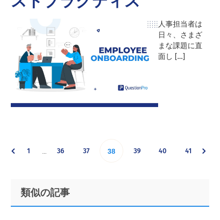
ストプラクティス
人事担当者は
日々、さまざ
まな課題に直
面し […]
Interim
Go
Go
Go
Go
Go
Go
1
36
37
Go
39
40
41
…
38
pages
omitted
to
to
to
to
to
to
to
Primary
Footer
類似の記事
page
page
page
page
page
page
Sidebar
page