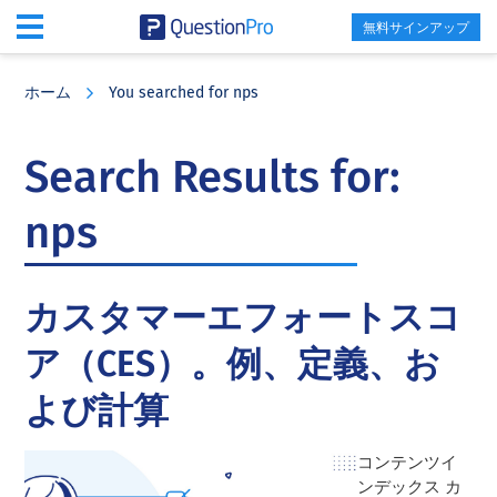
無料サインアップ
Skip
Skip
Skip
to
to
to
ホーム
You searched for nps
main
primary
footer
content
sidebar
Search Results for:
nps
カスタマーエフォートスコ
ア（CES）。例、定義、お
よび計算
コンテンツイ
ンデックス カ