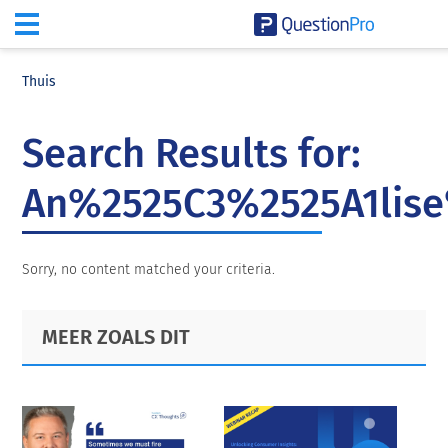
Skip
Skip
Skip
to
to
to
Thuis
main
primary
footer
content
sidebar
Search Results for:
An%2525C3%2525A1lise
Sorry, no content matched your criteria.
Primary
Footer
MEER ZOALS DIT
Sidebar