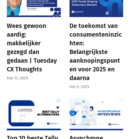
Wees gewoon
De toekomst van
aardig:
consumenteninzic
makkelijker
hten:
gezegd dan
Belangrijkste
gedaan | Tuesday
aanknopingspunt
CX Thoughts
en voor 2025 en
daarna
feb 11, 2025
feb 9, 2025
Asynchrone
Top 10 beste Tally