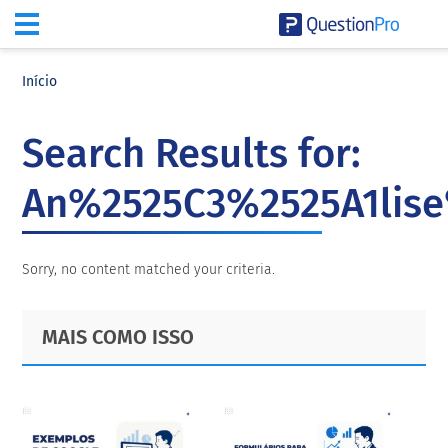
Skip
Skip
Skip
to
to
to
Início
main
primary
footer
content
sidebar
Search Results for:
An%2525C3%2525A1lise
Sorry, no content matched your criteria.
Primary
Footer
MAIS COMO ISSO
Sidebar