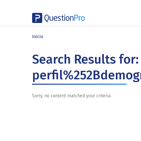
Skip
Skip
Skip
to
to
to
Início
main
primary
footer
content
sidebar
Search Results for:
perfil%252Bdemogr
Sorry, no content matched your criteria.