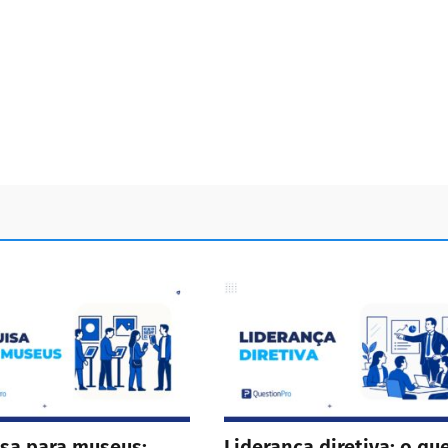
sa para museus:
Liderança diretiva: o que