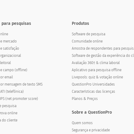
 para pesquisas
Produtos
nline
Software de pesquisa
de mercado
Comunidade online
e satisfação
Amostra de respondentes para pesquis
rganizacional
Software de gestão da experiência do cl
eitoral
Avaliação 360º & clima laboral
e campo (offline)
Aplicativo para pesquisa offline
or email
Livepools: quiz & votação online
por mensagem de texto SMS
QuestionPro Universidades
ATI (telefônica)
Características das licenças
PS (net promoter score)
Planos & Preços
e pesquisa
Sobre a QuestionPro
rova online
a do cliente
Quem somos
Segurança e privacidade