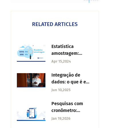
RELATED ARTICLES
Estatística
amostragem:
definição, fórmula
Apr 15,2024
e exemplo
Integração de
dados: o que é e
como funciona
Jun 10,2025
Pesquisas com
cronômetro:
quando utilizar?
Jan 19,2026