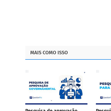
Footer
MAIS COMO ISSO
Pesquisa de aprovação
Pesqui