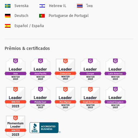
Svenska
Hebrew IL
ไทย
Deutsch
Portuguese de Portugal
Español / España
Prêmios & certificados