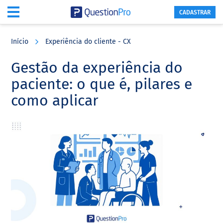
CADASTRAR
Skip
Skip
Skip
to
to
to
Início
Experiência do cliente - CX
main
primary
footer
content
sidebar
Gestão da experiência do
paciente: o que é, pilares e
como aplicar