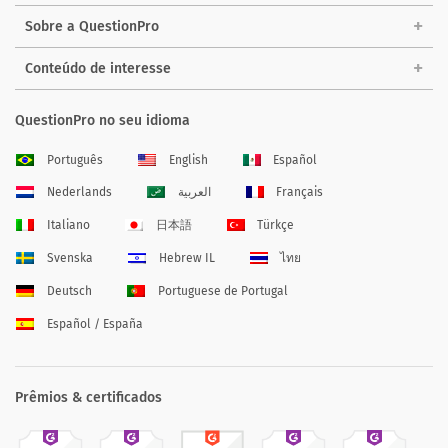
Sobre a QuestionPro
Conteúdo de interesse
QuestionPro no seu idioma
Português
English
Español
Nederlands
العربية
Français
Italiano
日本語
Türkçe
Svenska
Hebrew IL
ไทย
Deutsch
Portuguese de Portugal
Español / España
Prêmios & certificados