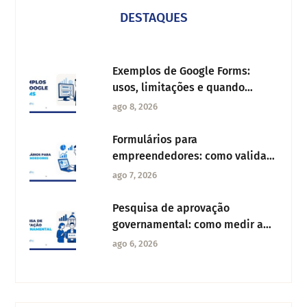
DESTAQUES
Exemplos de Google Forms:
usos, limitações e quando
migrar para uma alternativa
ago 8, 2026
Formulários para
empreendedores: como validar
sua ideia de negócio com dados
ago 7, 2026
reais
Pesquisa de aprovação
governamental: como medir a
confiança dos cidadãos
ago 6, 2026