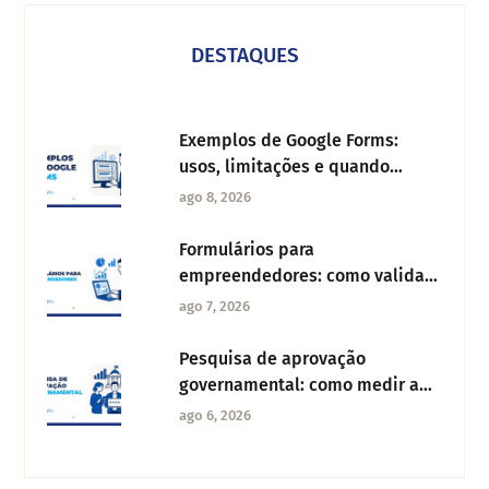
DESTAQUES
Exemplos de Google Forms:
usos, limitações e quando
migrar para uma alternativa
ago 8, 2026
Formulários para
empreendedores: como validar
sua ideia de negócio com dados
ago 7, 2026
reais
Pesquisa de aprovação
governamental: como medir a
confiança dos cidadãos
ago 6, 2026