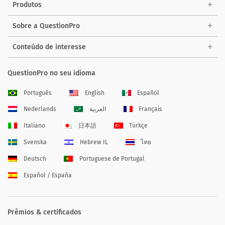
Produtos
Sobre a QuestionPro
Conteúdo de interesse
QuestionPro no seu idioma
Português
English
Español
Nederlands
العربية
Français
Italiano
日本語
Türkçe
Svenska
Hebrew IL
ไทย
Deutsch
Portuguese de Portugal
Español / España
Prêmios & certificados