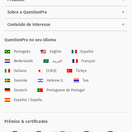
Sobre a QuestionPro
Conteúdo de interesse
QuestionPro no seu idioma
Português
English
Español
Nederlands
العربية
Français
Italiano
日本語
Türkçe
Svenska
Hebrew IL
ไทย
Deutsch
Portuguese de Portugal
Español / España
Prêmios & certificados