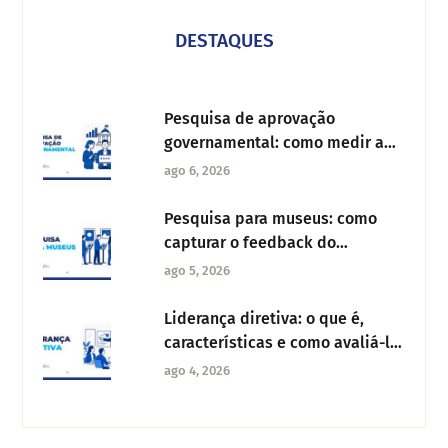
DESTAQUES
Pesquisa de aprovação
governamental: como medir a
confiança dos cidadãos
ago 6, 2026
Pesquisa para museus: como
capturar o feedback do
visitante e melhorar a
ago 5, 2026
experiência cultural
Liderança diretiva: o que é,
características e como avaliá-la
na sua organização
ago 4, 2026