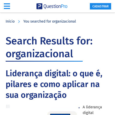
CADASTRAR
Skip
Skip
Skip
to
to
to
Início
You searched for organizacional
main
primary
footer
content
sidebar
Search Results for:
organizacional
Liderança digital: o que é,
pilares e como aplicar na
sua organização
A liderança
digital