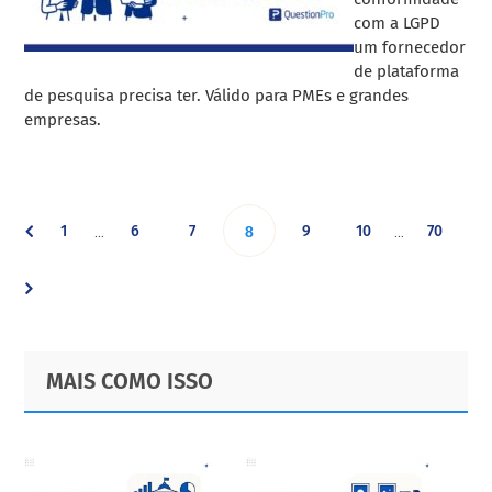
com a LGPD
um fornecedor
de plataforma
de pesquisa precisa ter. Válido para PMEs e grandes
empresas.
Interim
Interim
Go
Go
Go
Go
Go
Go
1
6
7
Go
9
10
70
…
…
8
pages
pages
omitted
omitted
to
to
to
to
to
to
to
page
page
page
page
page
page
page
Primary
Footer
MAIS COMO ISSO
Sidebar