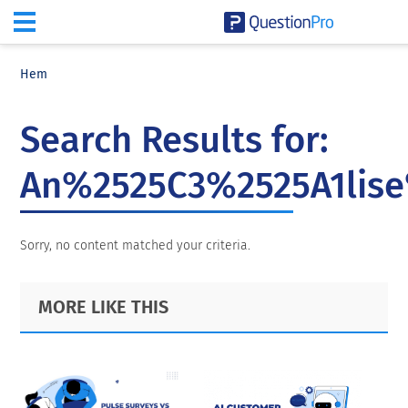
Skip
Skip
Skip
to
to
to
Hem
main
primary
footer
content
sidebar
Search Results for:
An%2525C3%2525A1lise
Sorry, no content matched your criteria.
Primary
Footer
MORE LIKE THIS
Sidebar