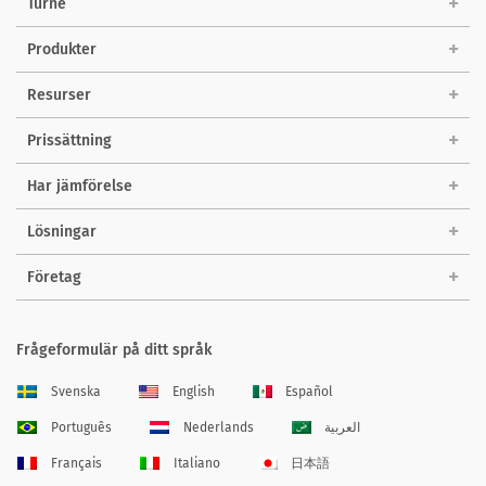
Turné
Produkter
Resurser
Prissättning
Har jämförelse
Lösningar
Företag
Frågeformulär på ditt språk
Svenska
English
Español
Português
Nederlands
العربية
Français
Italiano
日本語