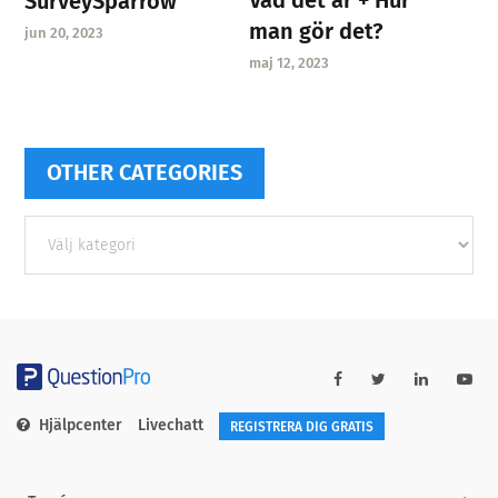
Vad det är + Hur
SurveySparrow
man gör det?
jun 20, 2023
maj 12, 2023
OTHER CATEGORIES
Other
categories
Hjälpcenter
Livechatt
REGISTRERA DIG GRATIS