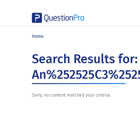
Skip
Skip
Skip
to
to
to
Home
main
primary
footer
content
sidebar
Search Results for:
An%252525C3%2525
Sorry, no content matched your criteria.