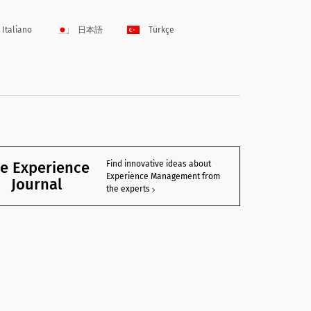
Italiano
日本語
Türkçe
e Experience
Find innovative ideas about
Experience Management from
Journal
the experts