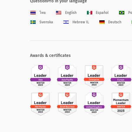
QuestionPro in your language
ไทย
English
Español
Po
Svenska
Hebrew IL
Deutsch
Awards & certificates