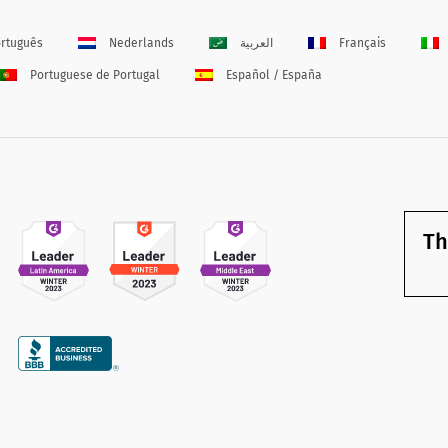
rtuguês
Nederlands
العربية
Français
Portuguese de Portugal
Español / España
Th