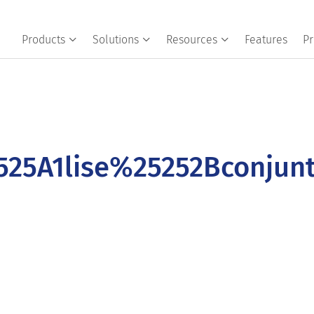
Products
Solutions
Resources
Features
Pr
25A1lise%25252Bconjun