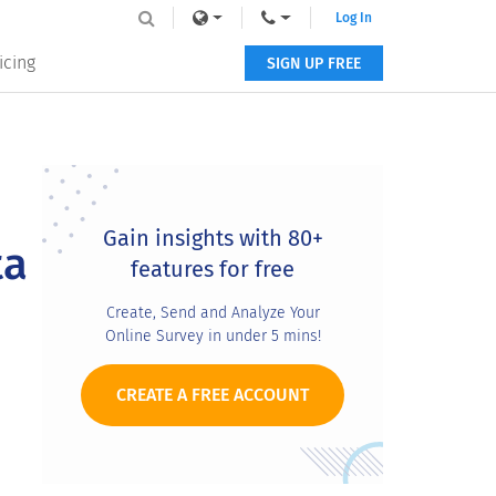
Log In
icing
SIGN UP FREE
Primary
Sidebar
Gain insights with 80+
ta
features for free
Create, Send and Analyze Your
Online Survey in under 5 mins!
CREATE A FREE ACCOUNT