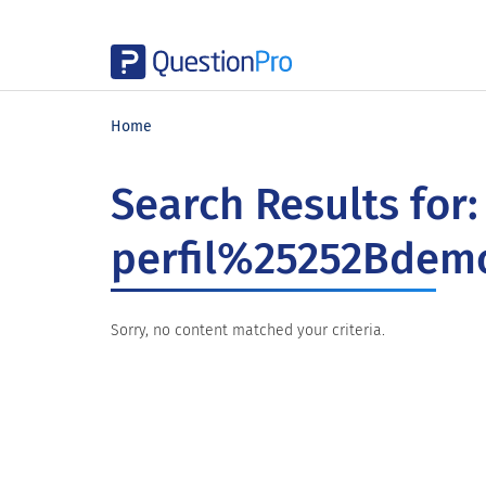
Skip
Skip
Skip
to
to
to
Home
main
primary
footer
content
sidebar
Search Results for:
perfil%25252Bdemo
Sorry, no content matched your criteria.