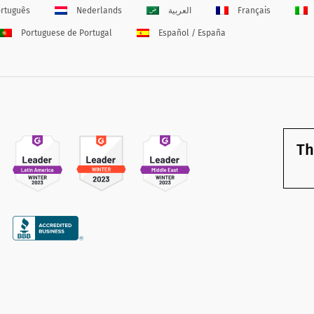
rtuguês
Nederlands
العربية
Français
Portuguese de Portugal
Español / España
Th