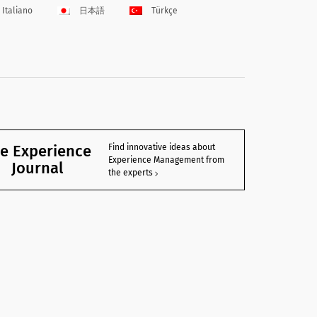
Italiano
日本語
Türkçe
e Experience
Find innovative ideas about
Experience Management from
Journal
the experts