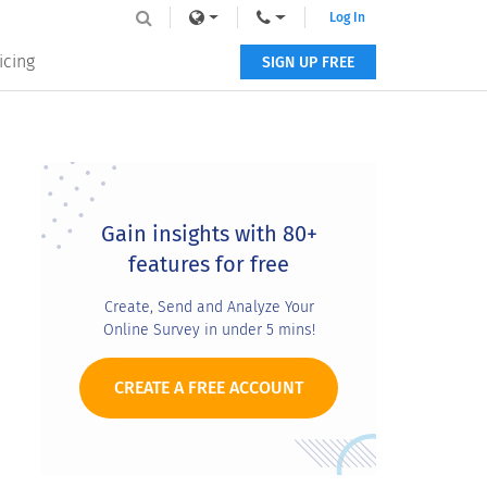
Log In
icing
SIGN UP FREE
Primary
Sidebar
Gain insights with 80+
features for free
Create, Send and Analyze Your
Online Survey in under 5 mins!
CREATE A FREE ACCOUNT