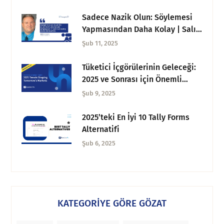
Sadece Nazik Olun: Söylemesi
Yapmasından Daha Kolay | Salı
CX Düşünceleri
Şub 11, 2025
Tüketici İçgörülerinin Geleceği:
2025 ve Sonrası için Önemli
Çıkarımlar
Şub 9, 2025
2025’teki En İyi 10 Tally Forms
Alternatifi
Şub 6, 2025
KATEGORİYE GÖRE GÖZAT