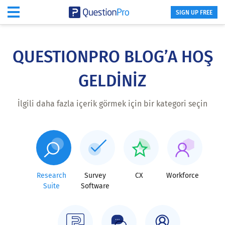
SIGN UP FREE
Skip
to
main
QUESTIONPRO BLOG’A HOŞ
content
GELDİNİZ
İlgili daha fazla içerik görmek için bir kategori seçin
Research
Survey
CX
Workforce
Suite
Software