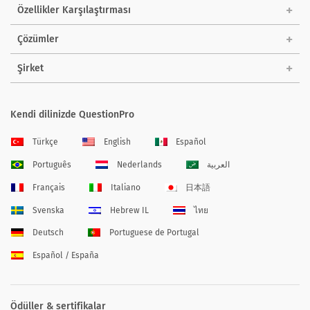
Özellikler Karşılaştırması
Çözümler
Şirket
Kendi dilinizde QuestionPro
Türkçe
English
Español
Português
Nederlands
العربية
Français
Italiano
日本語
Svenska
Hebrew IL
ไทย
Deutsch
Portuguese de Portugal
Español / España
Ödüller & sertifikalar