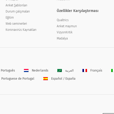
Anket Şablonları
Özellikler Karşılaştırması
Durum çalışmaları
Eğitim
Qualtrics
Web seminerleri
Anket maymun
Koronavirüs Kaynakları
VizyonKritik
Madalya
Português
Nederlands
العربية
Français
Portuguese de Portugal
Español / España