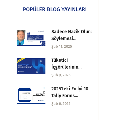
POPÜLER BLOG YAYINLARI
Sadece Nazik Olun:
Söylemesi
Yapmasından Daha
Şub 11, 2025
Kolay | Salı CX
Düşünceleri
Tüketici
İçgörülerinin
Geleceği: 2025 ve
Şub 9, 2025
Sonrası için Önemli
Çıkarımlar
2025’teki En İyi 10
Tally Forms
Alternatifi
Şub 6, 2025