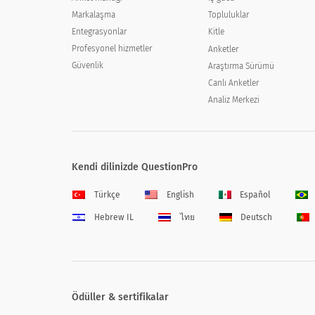
Markalaşma
Topluluklar
Entegrasyonlar
Kitle
Profesyonel hizmetler
Anketler
Güvenlik
Araştırma Sürümü
Canlı Anketler
Analiz Merkezi
Kendi dilinizde QuestionPro
Türkçe
English
Español
Hebrew IL
ไทย
Deutsch
Ödüller & sertifikalar