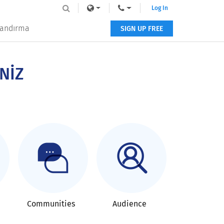
Log In
tlandırma
SIGN UP FREE
NİZ
Communities
Audience