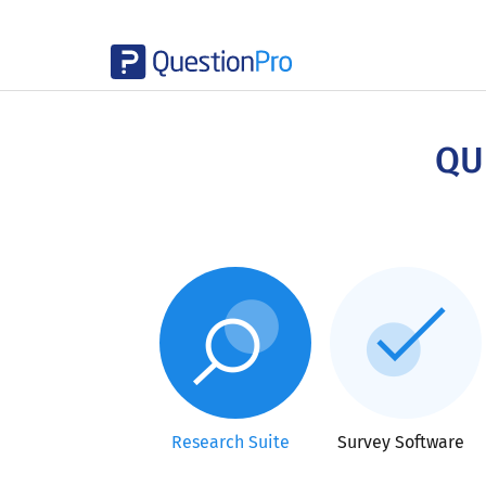
Skip
to
main
QU
content
Research Suite
Survey Software