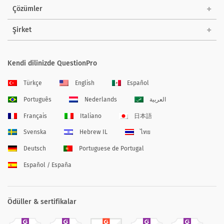
Çözümler
Şirket
Kendi dilinizde QuestionPro
Türkçe
English
Español
Português
Nederlands
العربية
Français
Italiano
日本語
Svenska
Hebrew IL
ไทย
Deutsch
Portuguese de Portugal
Español / España
Ödüller & sertifikalar