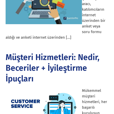
aracı,
katılımcıların
internet
üzerinden bir
anket veya
soru formu
aldığı ve anketi internet üzerinden […]
Müşteri Hizmetleri: Nedir,
Beceriler + İyileştirme
İpuçları
Mükemmel
müşteri
hizmetleri, her
başarılı
kuruluşun