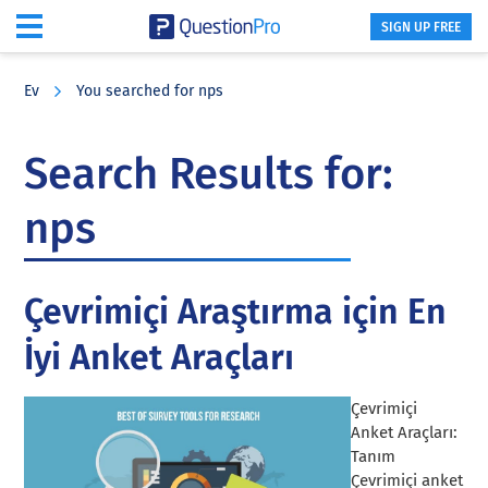
SIGN UP FREE
Skip
Skip
Skip
to
to
to
Ev
You searched for nps
main
primary
footer
content
sidebar
Search Results for:
nps
Çevrimiçi Araştırma için En
İyi Anket Araçları
Çevrimiçi
Anket Araçları:
Tanım
Çevrimiçi anket