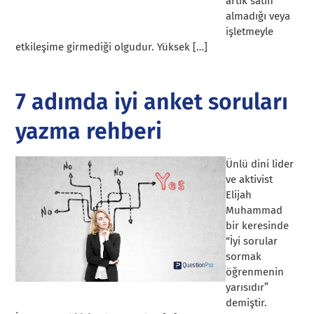
artık satın
almadığı veya
işletmeyle
etkileşime girmediği olgudur. Yüksek […]
7 adımda iyi anket soruları
yazma rehberi
Ünlü dini lider
ve aktivist
Elijah
Muhammad
bir keresinde
“İyi sorular
sormak
öğrenmenin
yarısıdır”
demiştir.