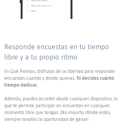
Responde encuestas en tu tiempo
libre y a tu propio ritmo
En Qué Piensas, disfrutas de la libertad para responder
encuestas cuando y donde quieras.
Tú decides cuánto
tiempo dedicar.
Además, puedes acceder desde cualquier dispositivo, lo
que te permite participar en encuestas en cualquier
momento libre que tengas. ¡No importa dónde estés,
siempre tendrás la oportunidad de ganar!