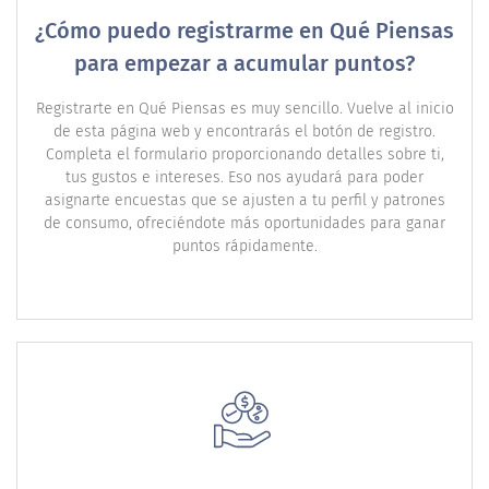
¿Cómo puedo registrarme en Qué Piensas
para empezar a acumular puntos?
Registrarte en Qué Piensas es muy sencillo. Vuelve al inicio
de esta página web y encontrarás el botón de registro.
Completa el formulario proporcionando detalles sobre ti,
tus gustos e intereses. Eso nos ayudará para poder
asignarte encuestas que se ajusten a tu perfil y patrones
de consumo, ofreciéndote más oportunidades para ganar
puntos rápidamente.