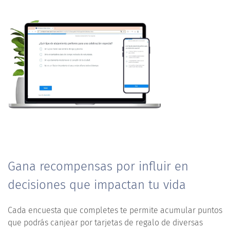
Gana recompensas por influir en
decisiones que impactan tu vida
Cada encuesta que completes te permite acumular puntos
que podrás canjear por tarjetas de regalo de diversas