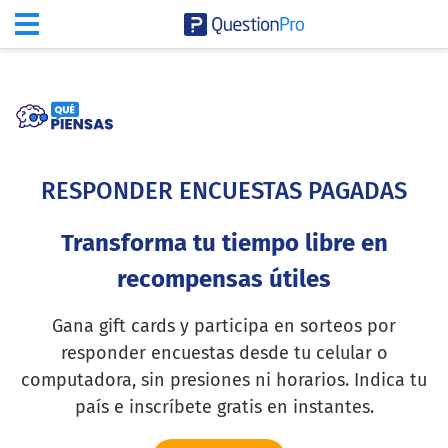
RESPONDER ENCUESTAS PAGADAS
Transforma tu tiempo libre en
recompensas útiles
Gana gift cards y participa en sorteos por
responder encuestas desde tu celular o
computadora, sin presiones ni horarios. Indica tu
país e inscríbete gratis en instantes.