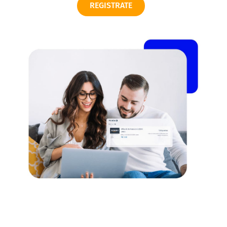
REGISTRATE