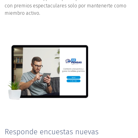
con premios espectaculares solo por mantenerte como
miembro activo.
Responde encuestas nuevas