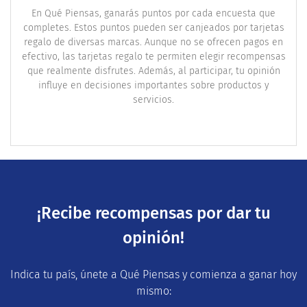
En Qué Piensas, ganarás puntos por cada encuesta que
completes. Estos puntos pueden ser canjeados por tarjetas
regalo de diversas marcas. Aunque no se ofrecen pagos en
efectivo, las tarjetas regalo te permiten elegir recompensas
que realmente disfrutes. Además, al participar, tu opinión
influye en decisiones importantes sobre productos y
servicios.
¡Recibe recompensas por dar tu
opinión!
Indica tu país, únete a Qué Piensas y comienza a ganar hoy
mismo: