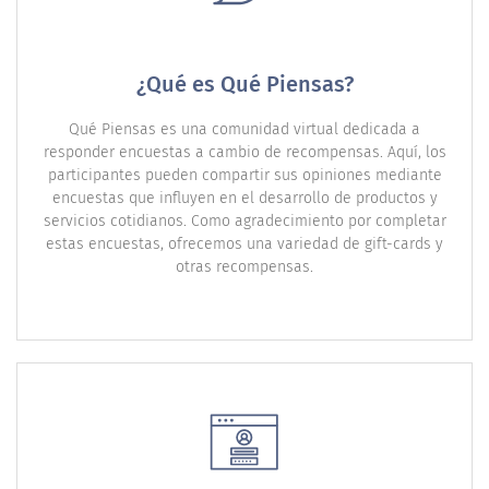
¿Qué es Qué Piensas?
Qué Piensas es una comunidad virtual dedicada a
responder encuestas a cambio de recompensas. Aquí, los
participantes pueden compartir sus opiniones mediante
encuestas que influyen en el desarrollo de productos y
servicios cotidianos. Como agradecimiento por completar
estas encuestas, ofrecemos una variedad de gift-cards y
otras recompensas.