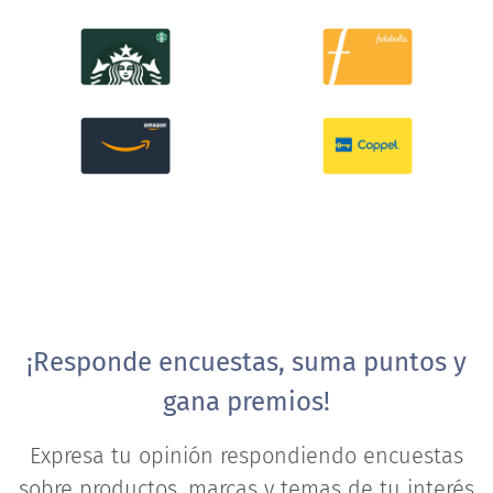
¡Responde encuestas, suma puntos y
gana premios!
Expresa tu opinión respondiendo encuestas
sobre productos, marcas y temas de tu interés