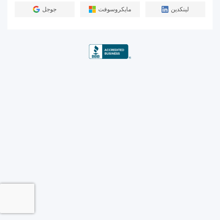
لينكدين
مايكروسوفت
جوجل