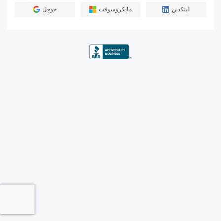
لينكدين
مايكروسوفت
جوجل