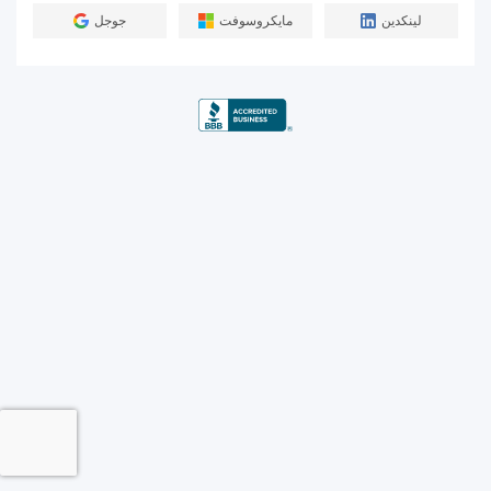
لينكدين
مايكروسوفت
جوجل