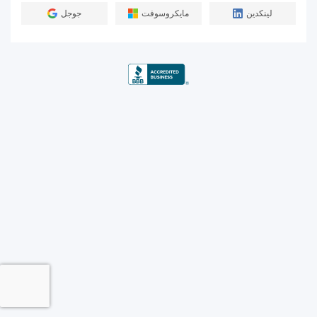
لينكدين
مايكروسوفت
جوجل